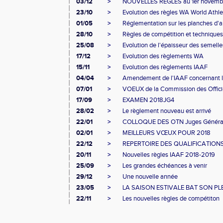
03/12
>
NOUVELLES RÈGLES au 1er novembre 2
23/10
>
Evolution des règles WA World Athleti
01/05
>
Réglementation sur les planches d'ap
28/10
>
Règles de compétition et technique
25/08
>
Evolution de l'épaisseur des semelle
17/12
>
Evolution des règlements WA
15/11
>
Evolution des règlements IAAF
04/04
>
Amendement de l'IAAF concernant l
07/01
>
VOEUX de la Commission des Offici
17/09
>
EXAMEN 2018JG4
28/02
>
Le règlement nouveau est arrivé
22/01
>
COLLOQUE DES OTN Juges Généra
02/01
>
MEILLEURS VŒUX POUR 2018
22/12
>
REPERTOIRE DES QUALIFICATION
20/11
>
Nouvelles règles IAAF 2018-2019
25/09
>
Les grandes échéances à venir
29/12
>
Une nouvelle année
23/05
>
LA SAISON ESTIVALE BAT SON PL
22/11
>
Les nouvelles règles de compétiton