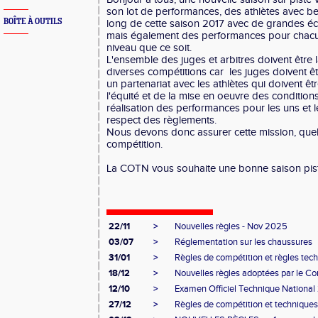
son lot de performances, des athlètes avec b
BOÎTE À OUTILS
long de cette saison 2017 avec de grandes é
mais également des performances pour chacun
niveau que ce soit.
L'ensemble des juges et arbitres doivent être
diverses compétitions car les juges doivent ê
un partenariat avec les athlètes qui doivent ê
l'équité et de la mise en oeuvre des conditions
réalisation des performances pour les uns et le
respect des règlements.
Nous devons donc assurer cette mission, quel
compétition.
La COTN vous souhaite une bonne saison pis
22/11
>
Nouvelles règles - Nov 2025
03/07
>
Réglementation sur les chaussures
31/01
>
Règles de compétition et règles tec
18/12
>
Nouvelles règles adoptées par le Con
12/10
>
Examen Officiel Technique Nationa
27/12
>
Règles de compétition et technique