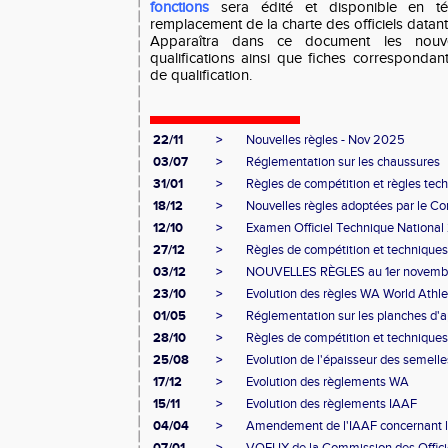
fonctions
sera édité et disponible en té
remplacement de la charte des officiels datan
Apparaîtra dans ce document les nouve
qualifications ainsi que fiches correspondan
de qualification.
22/11
>
Nouvelles règles - Nov 2025
03/07
>
Réglementation sur les chaussures
31/01
>
Règles de compétition et règles tec
18/12
>
Nouvelles règles adoptées par le Con
12/10
>
Examen Officiel Technique Nationa
27/12
>
Règles de compétition et technique
03/12
>
NOUVELLES RÈGLES au 1er novembre 2
23/10
>
Evolution des règles WA World Athleti
01/05
>
Réglementation sur les planches d'ap
28/10
>
Règles de compétition et technique
25/08
>
Evolution de l'épaisseur des semelle
17/12
>
Evolution des règlements WA
15/11
>
Evolution des règlements IAAF
04/04
>
Amendement de l'IAAF concernant l