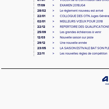
07/01
>
VOEUX de la Commission des Offici
17/09
>
EXAMEN 2018JG4
28/02
>
Le règlement nouveau est arrivé
22/01
>
COLLOQUE DES OTN Juges Généra
02/01
>
MEILLEURS VŒUX POUR 2018
22/12
>
REPERTOIRE DES QUALIFICATION
25/09
>
Les grandes échéances à venir
12/03
>
Nouvelle saison sur piste
29/12
>
Une nouvelle année
23/05
>
LA SAISON ESTIVALE BAT SON PL
22/11
>
Les nouvelles règles de compétiton