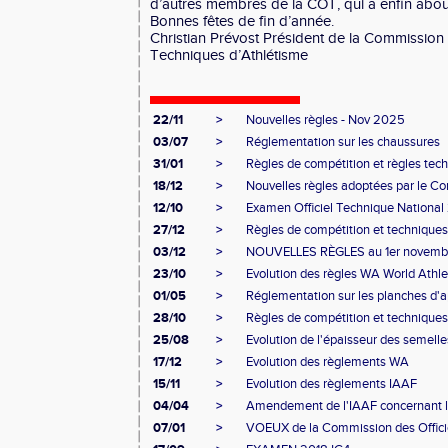
d’autres membres de la COT, qui a enfin about
Bonnes fêtes de fin d’année.
Christian Prévost Président de la Commission 
Techniques d’Athlétisme
22/11
>
Nouvelles règles - Nov 2025
03/07
>
Réglementation sur les chaussures
31/01
>
Règles de compétition et règles tec
18/12
>
Nouvelles règles adoptées par le Con
12/10
>
Examen Officiel Technique Nationa
27/12
>
Règles de compétition et technique
03/12
>
NOUVELLES RÈGLES au 1er novembre 2
23/10
>
Evolution des règles WA World Athleti
01/05
>
Réglementation sur les planches d'ap
28/10
>
Règles de compétition et technique
25/08
>
Evolution de l'épaisseur des semelle
17/12
>
Evolution des règlements WA
15/11
>
Evolution des règlements IAAF
04/04
>
Amendement de l'IAAF concernant l
07/01
>
VOEUX de la Commission des Offici