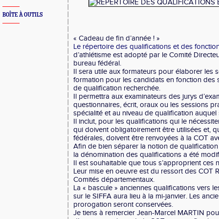
BOÎTE À OUTILS
« Cadeau de fin d’année ! »
Le répertoire des qualifications et des foncti
d’athlétisme est adopté par le Comité Directeu
bureau fédéral.
Il sera utile aux formateurs pour élaborer les
formation pour les candidats en fonction des s
de qualification recherchée.
Il permettra aux examinateurs des jurys d’ex
questionnaires, écrit, oraux ou les sessions p
spécialité et au niveau de qualification auquel
Il inclut, pour les qualifications qui le nécessite
qui doivent obligatoirement être utilisées et, qu
fédérales, doivent être renvoyées à la COT av
Afin de bien séparer la notion de qualification
la dénomination des qualifications a été modif
Il est souhaitable que tous s’approprient ces
Leur mise en oeuvre est du ressort des COT R
Comités départementaux.
La « bascule » anciennes qualifications vers le
sur le SIFFA aura lieu à la mi-janvier. Les anc
prorogation seront conservées.
Je tiens à remercier Jean-Marcel MARTIN pour l