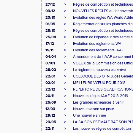
27/12
>
Règles de compétition et technique
03/12
>
NOUVELLES RÈGLES au 1er novembre 2
23/10
>
Evolution des règles WA World Athleti
01/05
>
Réglementation sur les planches d'ap
28/10
>
Règles de compétition et technique
25/08
>
Evolution de l'épaisseur des semelle
17/12
>
Evolution des règlements WA
15/11
>
Evolution des règlements IAAF
04/04
>
Amendement de l'IAAF concernant l
07/01
>
VOEUX de la Commission des Offici
28/02
>
Le règlement nouveau est arrivé
22/01
>
COLLOQUE DES OTN Juges Généra
02/01
>
MEILLEURS VŒUX POUR 2018
22/12
>
REPERTOIRE DES QUALIFICATION
20/11
>
Nouvelles règles IAAF 2018-2019
25/09
>
Les grandes échéances à venir
12/03
>
Nouvelle saison sur piste
29/12
>
Une nouvelle année
23/05
>
LA SAISON ESTIVALE BAT SON PL
22/11
>
Les nouvelles règles de compétiton