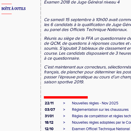
Examen
2018 de
Juge Général niveau 4
BOÎTE À OUTILS
Ce samedi 15 septembre à 10h00 avait comme 
les 6 candidats à la qualification de Juge Gén
au panel des Officiels Technique Nationaux.
Réunis au siège de la FFA un questionnaire d
de QCM, de questions à réponses courtes et d’
soumis. S’ajoutait 3 tableaux de classement en
course. Les candidats disposaient de 3 heures
à ce questionnaire.
C’est maintenant aux correcteurs, sélectionné
français, de plancher pour déterminer les pos
passer l’épreuve pratique au cours d’un cham
saison sportive 2019.
22/11
>
Nouvelles règles - Nov 2025
03/07
>
Réglementation sur les chaussures
31/01
>
Règles de compétition et règles tec
18/12
>
Nouvelles règles adoptées par le Con
12/10
>
Examen Officiel Technique Nationa