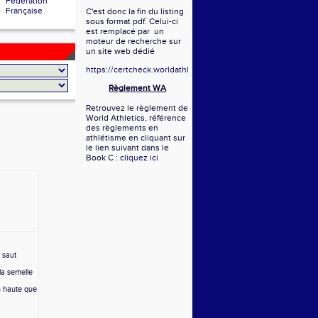
Fédération
Française
C'est donc la fin du listing
sous format pdf. Celui-ci
est remplacé par un
moteur de recherche sur
un site web dédié
https://certcheck.worldathletics.org/
Règlement WA
Retrouvez le règlement de
World Athletics, référence
des règlements en
athlétisme en cliquant sur
le lien suivant dans le
Book C :
cliquez ici
 saut
 la semelle
us haute que