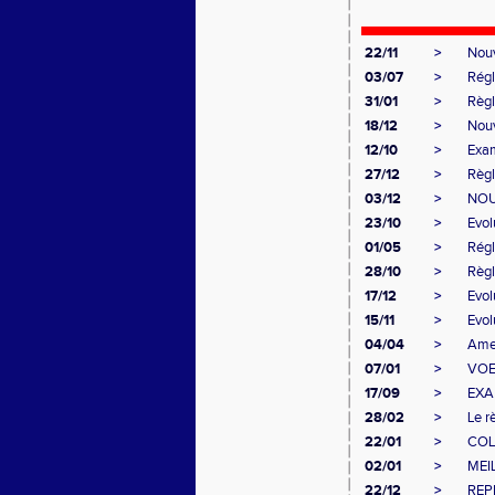
22/11
>
Nouv
03/07
>
Régl
31/01
>
Règl
18/12
>
Nouv
12/10
>
Exam
27/12
>
Règl
03/12
>
NOUV
23/10
>
Evol
01/05
>
Régl
28/10
>
Règl
17/12
>
Evol
15/11
>
Evol
04/04
>
Amen
07/01
>
VOEU
17/09
>
EXA
28/02
>
Le r
22/01
>
COL
02/01
>
MEI
22/12
>
REP