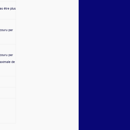
as être plus
 couru par
 couru par
maximale de