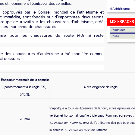
sme et notamment l'épaisseur des semelles.
d'Athlétisme.
approuvés par le Conseil mondial de l’athlétisme et
t immédiat,
sont fondés sur d’importantes discussions
roupe de travail sur les chaussures d’athlétisme, créé
LES ESPACES
c les fabricants de chaussures.
male pour les chaussures de route (40mm) reste
le des chaussures d’athlétisme a été modifiée comme
 ci-dessous :
Épaisseur maximale de la semelle
(conformément à la règle 5.5,
Autre exigence de règle
5.13.3).
S’applique à tous les épreuves de lancer, et les épreuves de
vertical et horizontal, sauf le triple saut. Pour ces épreuves ,
20 mm
au centre de l’avant du pied
de l’athlète ne doit pas être pl
la semelle
au centre du talon
de l’athlète.