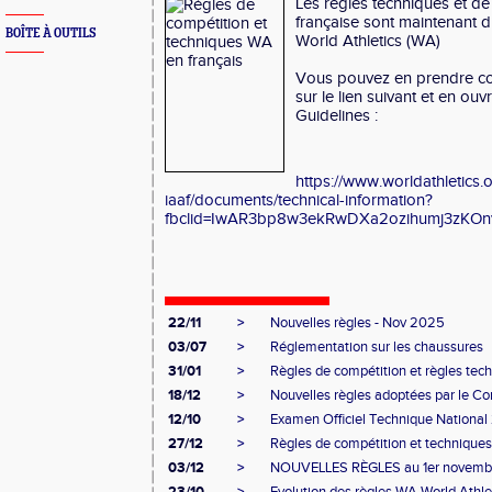
Les règles techniques et de
française sont maintenant di
BOÎTE À OUTILS
World Athletics (WA)
Vous pouvez en prendre co
sur le lien suivant et en ouv
Guidelines :
https://www.worldathletics.
iaaf/documents/technical-information?
fbclid=IwAR3bp8w3ekRwDXa2ozihumj3zKO
22/11
>
Nouvelles règles - Nov 2025
03/07
>
Réglementation sur les chaussures
31/01
>
Règles de compétition et règles tec
18/12
>
Nouvelles règles adoptées par le Con
12/10
>
Examen Officiel Technique Nationa
27/12
>
Règles de compétition et technique
03/12
>
NOUVELLES RÈGLES au 1er novembre 2