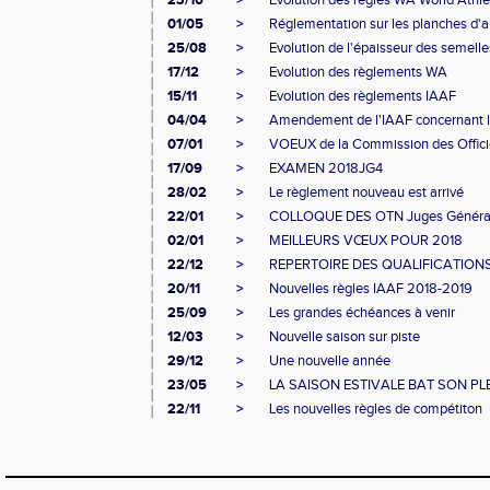
23/10
>
Evolution des règles WA World Athleti
01/05
>
Réglementation sur les planches d'ap
25/08
>
Evolution de l'épaisseur des semelle
17/12
>
Evolution des règlements WA
15/11
>
Evolution des règlements IAAF
04/04
>
Amendement de l'IAAF concernant l
07/01
>
VOEUX de la Commission des Offici
17/09
>
EXAMEN 2018JG4
28/02
>
Le règlement nouveau est arrivé
22/01
>
COLLOQUE DES OTN Juges Généra
02/01
>
MEILLEURS VŒUX POUR 2018
22/12
>
REPERTOIRE DES QUALIFICATION
20/11
>
Nouvelles règles IAAF 2018-2019
25/09
>
Les grandes échéances à venir
12/03
>
Nouvelle saison sur piste
29/12
>
Une nouvelle année
23/05
>
LA SAISON ESTIVALE BAT SON PL
22/11
>
Les nouvelles règles de compétiton