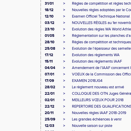
31/01
>
Règles de compétition et règles tec
18/12
>
Nouvelles règles adoptées par le Con
12/10
>
Examen Officiel Technique Nationa
03/12
>
NOUVELLES RÈGLES au 1er novembre 2
23/10
>
Evolution des règles WA World Athleti
01/05
>
Réglementation sur les planches d'ap
28/10
>
Règles de compétition et technique
25/08
>
Evolution de l'épaisseur des semelle
17/12
>
Evolution des règlements WA
15/11
>
Evolution des règlements IAAF
04/04
>
Amendement de l'IAAF concernant l
07/01
>
VOEUX de la Commission des Offici
17/09
>
EXAMEN 2018JG4
28/02
>
Le règlement nouveau est arrivé
22/01
>
COLLOQUE DES OTN Juges Généra
02/01
>
MEILLEURS VŒUX POUR 2018
22/12
>
REPERTOIRE DES QUALIFICATION
20/11
>
Nouvelles règles IAAF 2018-2019
25/09
>
Les grandes échéances à venir
12/03
>
Nouvelle saison sur piste