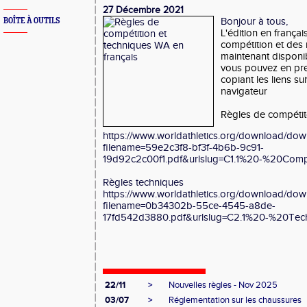
27 Décembre 2021
Bonjour à tous,
BOÎTE À OUTILS
L'édition en frança
compétition et des 
maintenant disponib
vous pouvez en pr
copiant les liens s
navigateur
Règles de compéti
https://www.worldathletics.org/download/do
filename=59e2c3f8-bf3f-4b6b-9c91-
19d92c2c00f1.pdf&urlslug=C1.1%20-%20Comp
Règles techniques
https://www.worldathletics.org/download/do
filename=0b34302b-55ce-4545-a8de-
17fd542d3880.pdf&urlslug=C2.1%20-%20Tec
22/11
>
Nouvelles règles - Nov 2025
03/07
>
Réglementation sur les chaussures