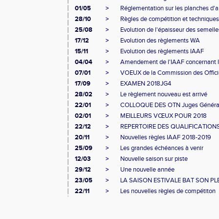
01/05
>
Réglementation sur les planches d'ap
28/10
>
Règles de compétition et technique
25/08
>
Evolution de l'épaisseur des semelle
17/12
>
Evolution des règlements WA
15/11
>
Evolution des règlements IAAF
04/04
>
Amendement de l'IAAF concernant l
07/01
>
VOEUX de la Commission des Offici
17/09
>
EXAMEN 2018JG4
28/02
>
Le règlement nouveau est arrivé
22/01
>
COLLOQUE DES OTN Juges Généra
02/01
>
MEILLEURS VŒUX POUR 2018
22/12
>
REPERTOIRE DES QUALIFICATION
20/11
>
Nouvelles règles IAAF 2018-2019
25/09
>
Les grandes échéances à venir
12/03
>
Nouvelle saison sur piste
29/12
>
Une nouvelle année
23/05
>
LA SAISON ESTIVALE BAT SON PL
22/11
>
Les nouvelles règles de compétiton