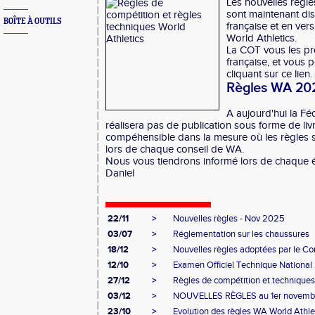
Les nouvelles règl
sont maintenant di
BOÎTE À OUTILS
française et en vers
World Athletics.
La COT vous les pr
française, et vous 
cliquant sur ce lien.
Règles WA 20
A aujourd'hui la Fé
réalisera pas de publication sous forme de livr
compéhensible dans la mesure où les règles 
lors de chaque conseil de WA.
Nous vous tiendrons informé lors de chaque é
Daniel
22/11
>
Nouvelles règles - Nov 2025
03/07
>
Réglementation sur les chaussures
18/12
>
Nouvelles règles adoptées par le Con
12/10
>
Examen Officiel Technique Nationa
27/12
>
Règles de compétition et technique
03/12
>
NOUVELLES RÈGLES au 1er novembre 2
23/10
>
Evolution des règles WA World Athleti