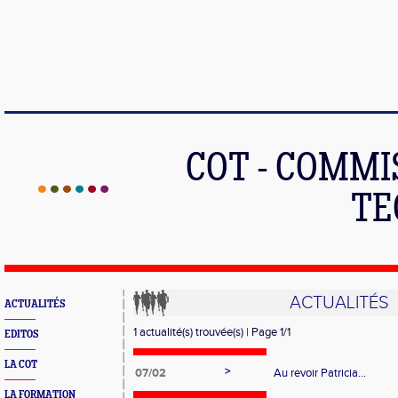
COT - COMMI
TE
ACTUALITÉS
ACTUALITÉS
1 actualité(s) trouvée(s) | Page 1/1
EDITOS
LA COT
>
07/02
Au revoir Patricia...
LA FORMATION